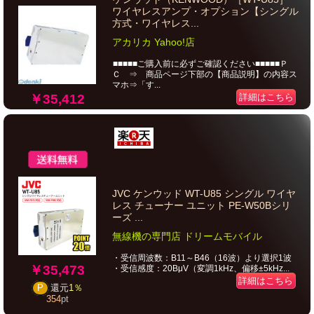
ワイヤレスアンプ・オプション【シングル
方式・ワイヤレス...
アカリカ Yahoo!店
■■■■■ご購入前に必ずご確認ください■■■■■Ｐ
Ｃ ⇒ 商品ページ下部の【商品説明】の内容ス
マホ⇒「す...
￥35,412
詳細はこちら
JVC ケンウッド WT-U85 シングル ワイヤ
レス チューナー ユニット PE-W50Bシリ
ーズ ...
無線機の専門店 ドリームモバイル
・受信周波数：B11～B46（16波）より選択1波
￥35,473
・受信感度：20BμV（変調1kHz、偏移±5kHz...
詳細はこちら
P
還元
1％
354
pt