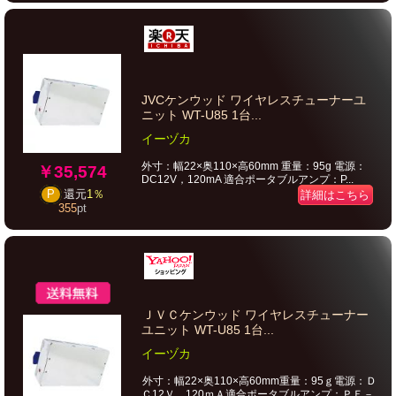
JVCケンウッド ワイヤレスチューナーユ
ニット WT-U85 1台...
イーヅカ
外寸：幅22×奥110×高60mm 重量：95g 電源：
￥35,574
DC12V，120mA 適合ポータブルアンプ：P...
P
還元
1％
詳細はこちら
355
pt
ＪＶＣケンウッド ワイヤレスチューナー
ユニット WT-U85 1台...
イーヅカ
外寸：幅22×奥110×高60mm重量：95ｇ電源：Ｄ
Ｃ12Ｖ，120ｍＡ適合ポータブルアンプ：ＰＥ－