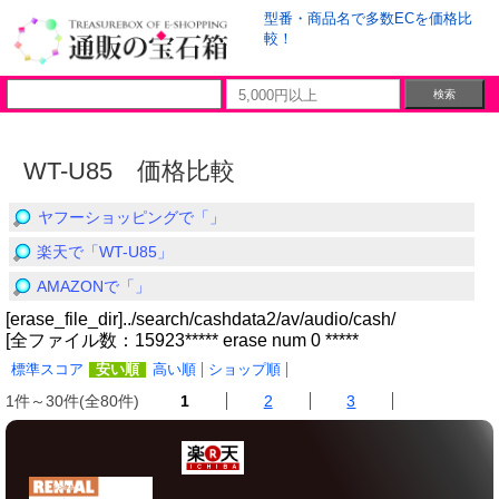
型番・商品名で多数ECを価格比
較！
WT-U85 価格比較
ヤフーショッピングで「」
楽天で「WT-U85」
AMAZONで「」
[erase_file_dir]../search/cashdata2/av/audio/cash/
[全ファイル数：15923***** erase num 0 *****
標準スコア
安い順
高い順
ショップ順
1件～30件(全80件)
1
2
3