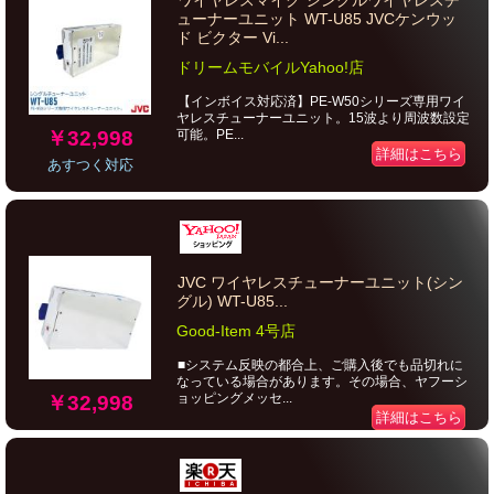
ワイヤレスマイク シングルワイヤレスチ
ューナーユニット WT-U85 JVCケンウッ
ド ビクター Vi...
ドリームモバイルYahoo!店
【インボイス対応済】PE-W50シリーズ専用ワイ
ヤレスチューナーユニット。15波より周波数設定
￥32,998
可能。PE...
詳細はこちら
あすつく対応
JVC ワイヤレスチューナーユニット(シン
グル) WT-U85...
Good-Item 4号店
■システム反映の都合上、ご購入後でも品切れに
なっている場合があります。その場合、ヤフーシ
ョッピングメッセ...
￥32,998
詳細はこちら