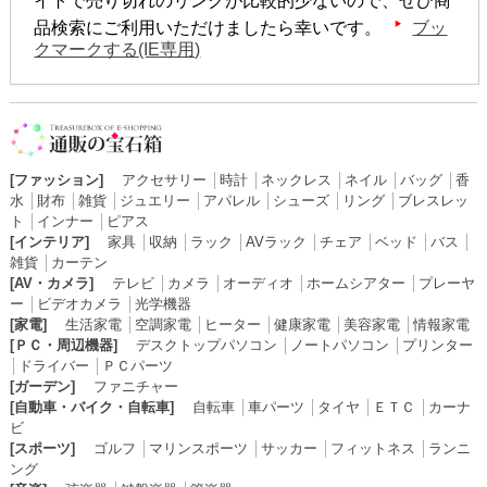
イトで売り切れのリンクが比較的少ないので、ぜひ商
品検索にご利用いただけましたら幸いです。
ブッ
クマークする(IE専用)
[ファッション]
アクセサリー
│
時計
│
ネックレス
│
ネイル
│
バッグ
│
香
水
│
財布
│
雑貨
│
ジュエリー
│
アパレル
│
シューズ
│
リング
│
ブレスレッ
ト
│
インナー
│
ピアス
[インテリア]
家具
│
収納
│
ラック
│
AVラック
│
チェア
│
ベッド
│
バス
│
雑貨
│
カーテン
[AV・カメラ]
テレビ
│
カメラ
│
オーディオ
│
ホームシアター
│
プレーヤ
ー
│
ビデオカメラ
│
光学機器
[家電]
生活家電
│
空調家電
│
ヒーター
│
健康家電
│
美容家電
│
情報家電
[ＰＣ・周辺機器]
デスクトップパソコン
│
ノートパソコン
│
プリンター
│
ドライバー
│
ＰＣパーツ
[ガーデン]
ファニチャー
[自動車・バイク・自転車]
自転車
│
車パーツ
│
タイヤ
│
ＥＴＣ
│
カーナ
ビ
[スポーツ]
ゴルフ
│
マリンスポーツ
│
サッカー
│
フィットネス
│
ランニ
ング