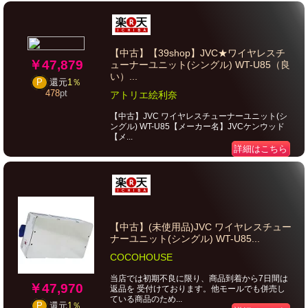
【中古】【39shop】JVC★ワイヤレスチ
￥47,879
ューナーユニット(シングル) WT-U85（良
い）...
P
還元
1％
478
pt
アトリエ絵利奈
【中古】JVC ワイヤレスチューナーユニット(シ
ングル) WT-U85【メーカー名】JVCケンウッド
【メ...
詳細はこちら
【中古】(未使用品)JVC ワイヤレスチュー
ナーユニット(シングル) WT-U85...
COCOHOUSE
当店では初期不良に限り、商品到着から7日間は
￥47,970
返品を 受付けております。他モールでも併売し
ている商品のため...
P
還元
1％