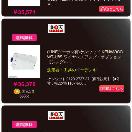
Ｗ...
詳細はこちら
￥35,574
(LINEクーポン有)ケンウッド KENWOOD
WT-U85 ワイヤレスアンプ・オプション
【シングル...
測定器・工具のイーデンキ
ケンウッド 0120-2727-87【商品説明】【■外
￥36,378
寸：幅22×奥110×高60...
詳細はこちら
P
還元
1％
363
pt