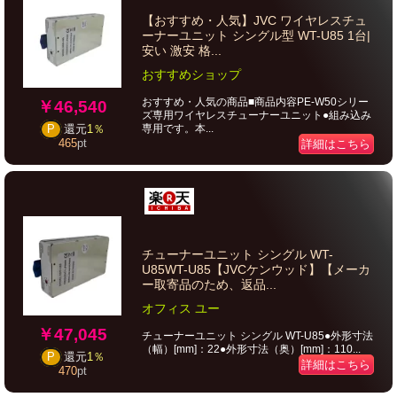
【おすすめ・人気】JVC ワイヤレスチュ
ーナーユニット シングル型 WT-U85 1台|
安い 激安 格...
おすすめショップ
おすすめ・人気の商品■商品内容PE-W50シリー
￥46,540
ズ専用ワイヤレスチューナーユニット●組み込み
専用です。本...
P
還元
1％
465
pt
詳細はこちら
チューナーユニット シングル WT-
U85WT-U85【JVCケンウッド】【メーカ
ー取寄品のため、返品...
オフィス ユー
￥47,045
チューナーユニット シングル WT-U85●外形寸法
（幅）[mm]：22●外形寸法（奥）[mm]：110...
P
還元
1％
詳細はこちら
470
pt