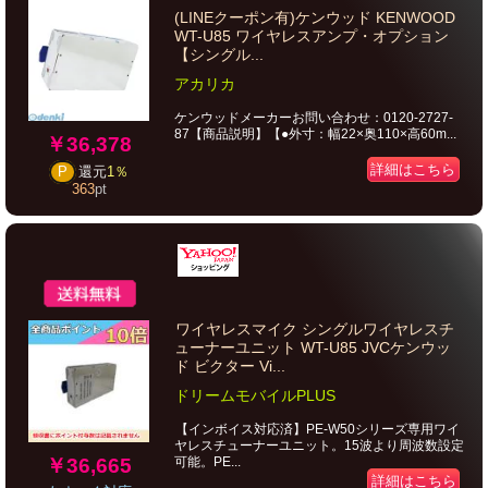
(LINEクーポン有)ケンウッド KENWOOD
WT-U85 ワイヤレスアンプ・オプション
【シングル...
アカリカ
ケンウッドメーカーお問い合わせ：0120-2727-
87【商品説明】【●外寸：幅22×奥110×高60m...
￥36,378
詳細はこちら
P
還元
1％
363
pt
ワイヤレスマイク シングルワイヤレスチ
ューナーユニット WT-U85 JVCケンウッ
ド ビクター Vi...
ドリームモバイルPLUS
【インボイス対応済】PE-W50シリーズ専用ワイ
ヤレスチューナーユニット。15波より周波数設定
￥36,665
可能。PE...
詳細はこちら