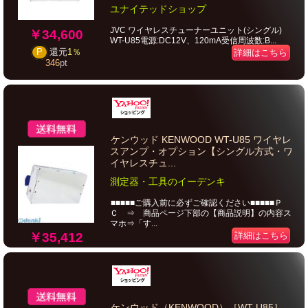
ユナイテッドショップ
JVC ワイヤレスチューナーユニット(シングル)
￥34,600
WT-U85電源:DC12V、120mA受信周波数:B...
P
還元
1％
詳細はこちら
346
pt
ケンウッド KENWOOD WT-U85 ワイヤレ
スアンプ・オプション【シングル方式・ワ
イヤレスチュ...
測定器・工具のイーデンキ
■■■■■ご購入前に必ずご確認ください■■■■■Ｐ
Ｃ ⇒ 商品ページ下部の【商品説明】の内容ス
マホ⇒「す...
￥35,412
詳細はこちら
ケンウッド（KENWOOD）［WT-U85］