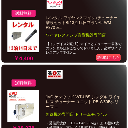
レンタル ワイヤレスマイク+チューナー
増設セット※13泊14日プラン※ WM-
P970 &...
ワイヤレスアンプ音響機器専門店
【インボイス対応済】マイクとチューナー単体で
のレンタルはおこなっておりません。必ずワイヤ
レスアンプ本体と...
￥4,400
詳細はこちら
JVC ケンウッド WT-U85 シングル ワイヤ
レス チューナー ユニット PE-W50Bシリ
ーズ ...
無線機の専門店 ドリームモバイル
・受信周波数：B11～B46（16波）より選択1波
・受信感度：20BμV（変調1kHz、偏移±5kHz...